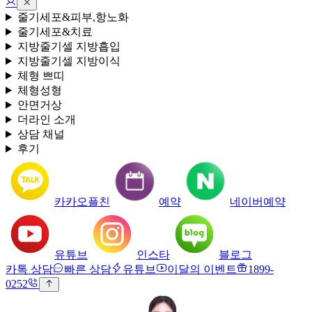
로그인
줄기세포&피부,항노화
줄기세포&치료
지방줄기셀 지방흡입
지방줄기셀 지방이식
체형 쁘띠
체형성형
안면거상
더라인 소개
상담 채널
후기
카카오플친
예약
네이버예약
유튜브
인스타
블로그
카톡 상담
빠른 상담
유튜브
이달의 이벤트
1899-
0252