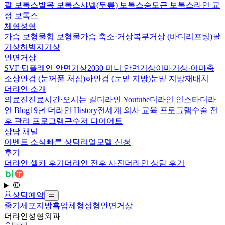
팔 보톡스
발목 보톡스
샤넬(무릎) 보톡스
승모근 보톡스
라인 교
정 보톡스
체형성형
가슴 보형물
힙 보형물
가슴 축소·거상
복부거상 (바디리프팅)
팔
거상
허벅지거상
안면거상
SVF 딥플레인 안면거상
2030 미니 안면거상
이마거상·이마축
소
상안검 (눈꺼풀 처짐)
하안검 (눈밑 지방)
눈밑 지방재배치
더라인 소개
의료진
진료시간·오시는 길
더라인 Youtube
더라인 인스타
더라
인 Blog
19년 더라인 History
전세계 의사 교육 프로그램
수술 전
후 관리 프로그램
근수저 다이어트
상담 채널
이벤트 소식
빠른 상담
리얼모델 신청
후기
더라인 셀카 후기
더라인 전후 사진
더라인 상담 후기
로그인
상담예약
메뉴 열기
줄기세포
지방흡입
체형성형
안면거상
더라인성형외과