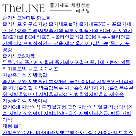
본문 바로가기
줄기세포&피부,항노화
줄기세포 연구소
지방 줄기세포
혈액 줄기세포
NK 세포
줄기세
포 IV (정맥·수액)
지방줄기셀 피부
지방줄기셀 ECM (세포외기
질)
줄기셀 ECM 리프팅 - 올라인
줄기셀 ECM 피부 - 꿀라인
줄
기셀 실리프팅
성장인자 맞춤 제작 홈케어 (피부·눈)
줄기세포
뱅킹
줄기세포&치료
무릎 관절 줄기세포
흉터 줄기세포
구축코 줄기세포
튼살·셀룰
라이트
모발·탈모 줄기세포
지방줄기셀 지방흡입
줄기세포와 지방흡입 특징
허리·골반·승마살 지방흡입+이식
얼
굴 지방흡입
팔 지방흡입
복부 지방흡입
허벅지 지방흡입
특수부
위 지방흡입
미니 지방흡입
남성 지방흡입
지방흡입 재수술
지방줄기셀 지방이식
줄기Cell 지방이식 특징
불균형 교정 지방이식
얼굴 지방이식
가
슴 지방이식
엉덩이 지방이식
대음순 지방이식
손등, 발등 지방
이식
체형 쁘띠
지방흡입주사 - 빼라빼라
지방분해주사 - 싹주사
종아리 보톡스